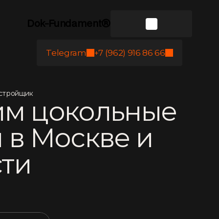
Dok-Fundament®
Telegram
+7 (962) 916 86 66
астройщик
им цокольные
 в Москве и
сти
а
3
0
с
е
к
у
н
д
и
у
з
н
а
й
т
е
с
т
о
и
м
о
с
т
ь
о
л
у
ч
и
т
е
б
е
с
п
л
а
т
н
ы
й
в
ы
е
з
д
н
а