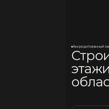
Аккредитованный з
Стро
этажи
обла
П
р
о
й
д
и
т
е
т
е
с
т
з
ф
у
н
д
а
м
е
н
т
а
+
п
з
а
м
е
р