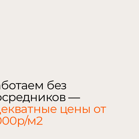
Проект под вас
Проект делалется исх
ботаем без 
посредников —  
екватные цены от 
00р/м2 