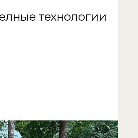
елные технологии
//04