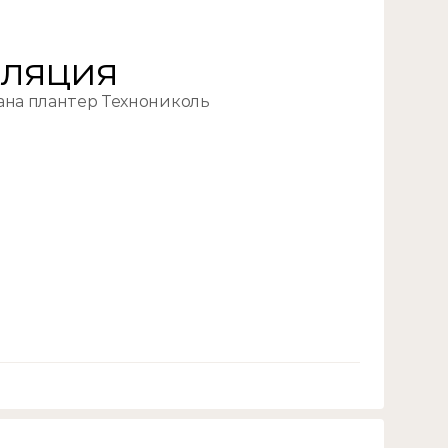
оляция
на плантер Технониколь
//02