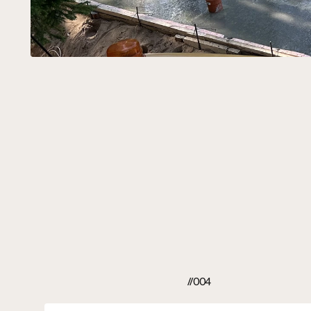
Решения®
//004