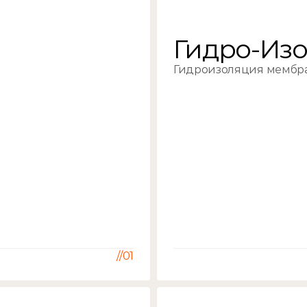
Гидро-Из
Гидроизоляция мембра
//01