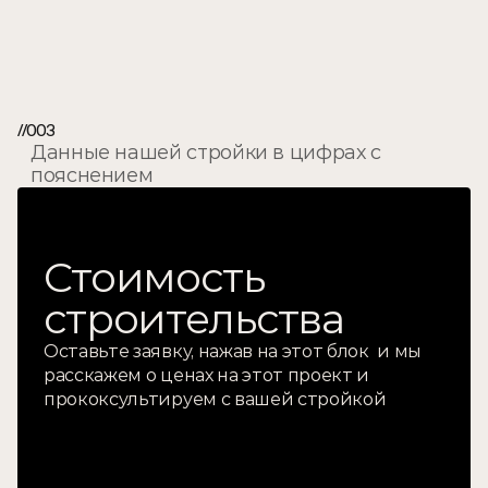
Характеристики®
//003
Данные нашей стройки в цифрах с 
пояснением
Стоимость 
строительства
Оставьте заявку, нажав на этот блок  и мы 
расскажем о ценах на этот проект и 
прококсультируем с вашей стройкой