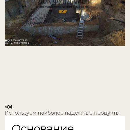
Решения®
//04
Используем наиболее надежные продукты
Основание