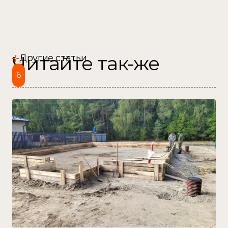
Читайте так-же
Другие статьи
6