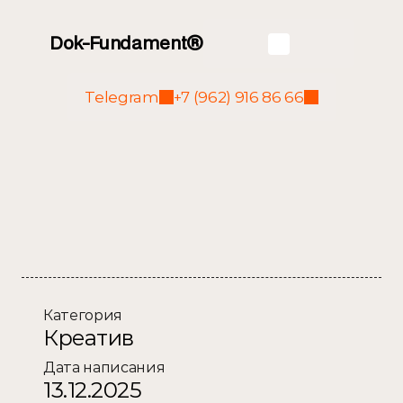
Dok-Fundament®
Telegram
+7 (962) 916 86 66
Плита 170 квм ​с 
ростверком вниз и 
выпусками под 
колонны Copy
Категория
Креатив
Дата написания
13.12.2025